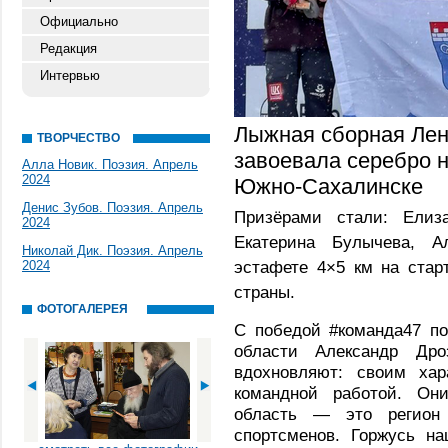
Официально
Редакция
Интервью
Лыжная сборная Лен
ТВОРЧЕСТВО
завоевала серебро 
Алла Новик. Поэзия. Апрель
2024
Южно-Сахалинске
Денис Зубов. Поэзия. Апрель
Призёрами стали: Елиза
2024
Екатерина Булычева, А
Николай Дик. Поэзия. Апрель
эстафете 4×5 км на стар
2024
страны.
ФОТОГАЛЕРЕЯ
С победой #команда47 по
области Александр Дро
вдохновляют: своим хар
командной работой. Они
область — это регион
спортсменов. Горжусь н