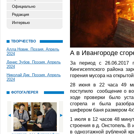
Официально
Редакция
Интервью
ТВОРЧЕСТВО
Алла Новик. Поэзия. Апрель
А в Ивангороде сго
2024
Денис Зубов. Поэзия. Апрель
За период с 26.06.2017 
2024
Кингисеппского района зар
Николай Дик. Поэзия. Апрель
горения мусора на открытой
2024
28 июня в 22 часа 49 м
поступило сообщение о воз
ФОТОГАЛЕРЕЯ
ходе проверки было уста
сгорела и была разобра
шифером баня размером 4х
1 июля в 12 часов 48 мину
строения в д. Онстопель. В
в одноэтажной рубленой к