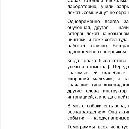
Собак готовили нескольк
лабораторию, учили запр
лежать семь минут, не обра
Одновременно всегда з
обученная, другая — начи
ветеран лежит на козырном
ништяки, и тоже хотел туд
работал отлично. Вете
одновременно соперником.
Когда собака была готова
улечься в томограф. Перед 
знакомые ей хвалебные 
«хороший мальчик», а та
значащие, типа «очевидно»
другие слова инструктор
интонацией, а иногда с нейт
В мозге собаки есть зона,
вознаграждения». Она акти
события — на еду, например,
Томограммы всех испытуе