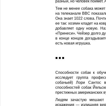
разный, но человек поймет. А
Тем не менее собака может 
на телеканале BBC показал
Она знает 1022 слова. Почт
ее так: хозяин кладет на ков
добавляет одну новую. На
«Принеси». Чейзер долго ду
в конце концов догадывает
есть новая игрушка.
■ ■ ■
Способности собак к обу
исследует группа профес
собачьей) Лори Сантос в
способностей собак Йельск
престижных американских в
Людям зачастую мешают у
искажения — излишняя вер