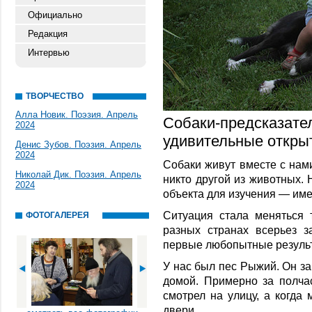
Официально
Редакция
Интервью
ТВОРЧЕСТВО
Алла Новик. Поэзия. Апрель
Собаки-предсказате
2024
удивительные откры
Денис Зубов. Поэзия. Апрель
2024
Собаки живут вместе с нами
Николай Дик. Поэзия. Апрель
никто другой из животных. 
2024
объекта для изучения — име
Ситуация стала меняться 
ФОТОГАЛЕРЕЯ
разных странах всерьез з
первые любопытные резуль
У нас был пес Рыжий. Он зар
домой. Примерно за полча
смотрел на улицу, а когда
двери.