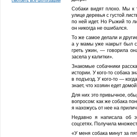
смотреть все фотографии
Собаки видят плохо. Мы к 
улице деревья с густой лист
по ней идет. Но Рыжий то ли
он никогда не ошибался.
То же самое делали и други
а у мамы уже накрыт был ст
греть ужин, — говорила он
засела у калитки».
Знакомые собачники расск
истории. У кого-то собака зн
в подъезд. У кого-то — когд
знает, что хозяин едет домой
Для них это привычное, обы
вопросом: как же собака по
я нахожусь от нее на прили
Недавно я написала об э
соцсетях. Получила множест
«У меня собака минут за пят