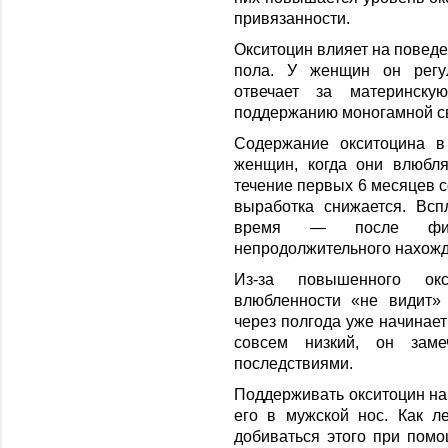
привязанности.
Окситоцин влияет на поведе
пола. У женщин он регу
отвечает за материнску
поддержанию моногамной свя
Содержание окситоцина в
женщин, когда они влюбл
течение первых 6 месяцев с
выработка снижается. Всп
время — после физ
непродолжительного нахожде
Из-за повышенного ок
влюбленности «не видит»
через полгода уже начинает
совсем низкий, он зам
последствиями.
Поддерживать окситоцин на
его в мужской нос. Как л
добиваться этого при пом