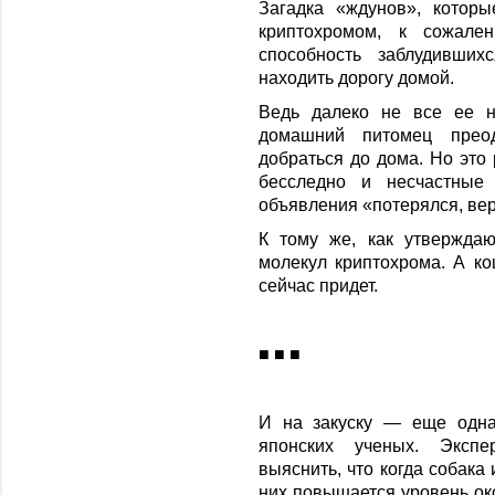
Загадка «ждунов», которы
криптохромом, к сожале
способность заблудивших
находить дорогу домой.
Ведь далеко не все ее на
домашний питомец преод
добраться до дома. Но это 
бесследно и несчастные
объявления «потерялся, вер
К тому же, как утверждаю
молекул криптохрома. А ко
сейчас придет.
■ ■ ■
И на закуску — еще одна
японских ученых. Эксп
выяснить, что когда собака 
них повышается уровень ок