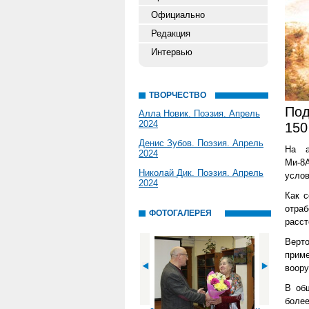
Официально
Редакция
Интервью
ТВОРЧЕСТВО
Под
Алла Новик. Поэзия. Апрель
2024
150
Денис Зубов. Поэзия. Апрель
На а
2024
Ми-8
Николай Дик. Поэзия. Апрель
услов
2024
Как 
отраб
ФОТОГАЛЕРЕЯ
расст
Верт
приме
воору
В об
более