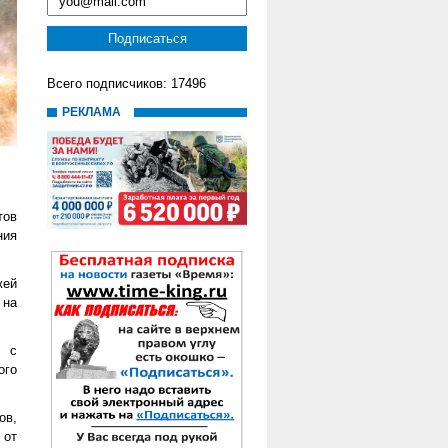
Всего подписчиков: 17496
РЕКЛАМА
тов
ния
жей
 на
р с
ого
ов,
 от