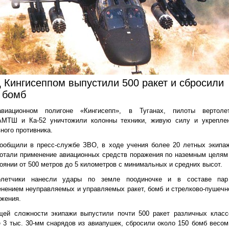
 Кингисеппом выпустили 500 ракет и сбросили
 бомб
виационном полигоне «Кингисепп», в Туганах, пилоты вертоле
АМТШ и Ка-52 уничтожили колонны техники, живую силу и укрепле
ного противника.
сообщили в пресс-службе ЗВО, в ходе учения более 20 летных экипа
отали применение авиационных средств поражения по наземным целям
оянии от 500 метров до 5 километров с минимальных и средних высот.
олетчики нанесли удары по земле поодиночке и в составе па
нением неуправляемых и управляемых ракет, бомб и стрелково-пушечн
жения.
щей сложности экипажи выпустили почти 500 ракет различных класс
 3 тыс. 30-мм снарядов из авиапушек, сбросили около 150 бомб весом