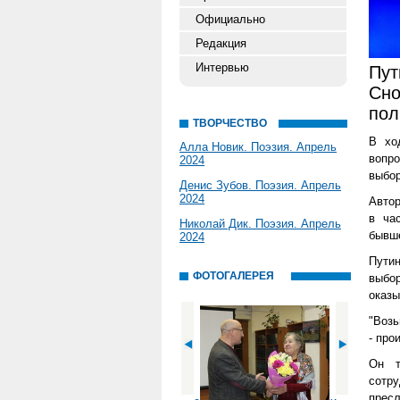
Официально
Редакция
Интервью
Пут
Сно
пол
ТВОРЧЕСТВО
В хо
Алла Новик. Поэзия. Апрель
вопро
2024
выбо
Денис Зубов. Поэзия. Апрель
2024
Автор
в ча
Николай Дик. Поэзия. Апрель
бывше
2024
Путин
ФОТОГАЛЕРЕЯ
выбор
оказы
"Возь
- про
Он т
сотр
пресл