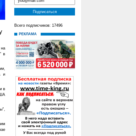
Всего подписчиков: 17496
у
РЕКЛАМА
 на
" в
ии,
а и
и в
США
ы",
шим
чае