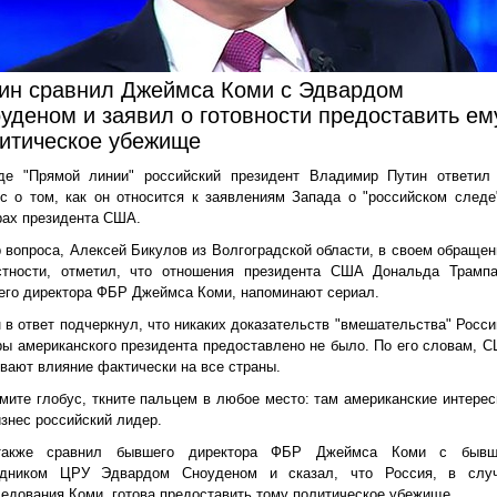
ин сравнил Джеймса Коми с Эдвардом
уденом и заявил о готовности предоставить ем
итическое убежище
де "Прямой линии" российский президент Владимир Путин ответил
с о том, как он относится к заявлениям Запада о "российском следе
рах президента США.
 вопроса, Алексей Бикулов из Волгоградской области, в своем обращен
стности, отметил, что отношения президента США Дональда Трамп
го директора ФБР Джеймса Коми, напоминают сериал.
 в ответ подчеркнул, что никаких доказательств "вмешательства" Росси
ы американского президента предоставлено не было. По его словам, 
вают влияние фактически на все страны.
мите глобус, ткните пальцем в любое место: там американские интерес
изнес российский лидер.
акже сравнил бывшего директора ФБР Джеймса Коми с быв
удником ЦРУ Эдвардом Сноуденом и сказал, что Россия, в слу
едования Коми, готова предоставить тому политическое убежище.