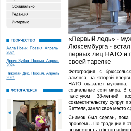
Официально
Редакция
Интервью
«Первый ледь» - му
ТВОРЧЕСТВО
Люксембурга - встал
Алла Новик. Поэзия. Апрель
2024
первых лиц НАТО и п
своей тарелке
Денис Зубов. Поэзия. Апрель
2024
Фотография с брюссельск
Николай Дик. Поэзия. Апрель
альянса, на которой вперв
2024
НАТО оказался мужчина, 
социальные сети мира. В 
ФОТОГАЛЕРЕЯ
галстуком 38-летний а
совместительству супруг п
Беттеля, занял свое место 
Снимок был сделан, пока
проблемы. По традиции в э
возможность сфотографиро