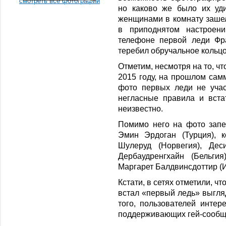
смотреть все фотографии
но каково же было их уд
женщинами в комнату зашел
в приподнятом настроени
телефоне первой леди Фр
теребил обручальное кольцо
Отметим, несмотря на то, ч
2015 году, на прошлом са
фото первых леди не учас
негласные правила и вста
неизвестно.
Помимо него на фото запе
Эмин Эрдоган (Турция), 
Шулеруд (Норвегия), Дес
Дербаудренгхайн (Бельги
Маргарет Балдвинсдоттир (
Кстати, в сетях отметили, ч
встал «первый ледь» выгля
того, пользователей интер
поддерживающих гей-сообще