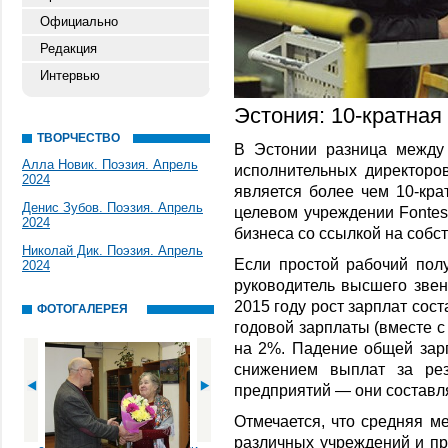
Официально
Редакция
Интервью
Эстония: 10-кратная
ТВОРЧЕСТВО
В Эстонии разница между 
Алла Новик. Поэзия. Апрель
исполнительных директоро
2024
является более чем 10-кра
Денис Зубов. Поэзия. Апрель
целевом учреждении Fontes
2024
бизнеса со ссылкой на собс
Николай Дик. Поэзия. Апрель
Если простой рабочий полу
2024
руководитель высшего звен
2015 году рост зарплат сос
ФОТОГАЛЕРЕЯ
годовой зарплаты (вместе с
на 2%. Падение общей зар
снижением выплат за рез
предприятий — они составл
Отмечается, что средняя м
различных учреждений и пр