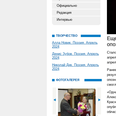
Официально
Редакция
Интервью
ТВОРЧЕСТВО
Еще
Алла Новик. Поэзия. Апрель
опо
2024
Стал
Денис Зубов. Поэзия. Апрель
апрел
2024
апрел
Николай Дик. Поэзия. Апрель
2024
Ране
резул
опозн
ФОТОГАЛЕРЕЯ
смогл
«Одн
Алек
Крас
опуб
облас