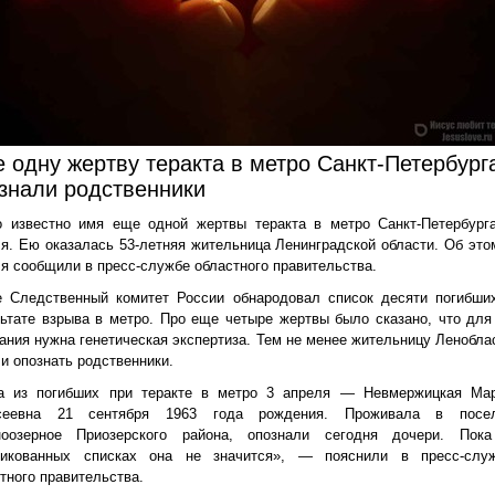
 одну жертву теракта в метро Санкт-Петербург
знали родственники
о известно имя еще одной жертвы теракта в метро Санкт-Петербург
я. Ею оказалась 53-летняя жительница Ленинградской области. Об это
я сообщили в пресс-службе областного правительства.
е Следственный комитет России обнародовал список десяти погибши
ьтате взрыва в метро. Про еще четыре жертвы было сказано, что для
ания нужна генетическая экспертиза. Тем не менее жительницу Ленобла
и опознать родственники.
а из погибших при теракте в метро 3 апреля — Невмержицкая Ма
сеевна 21 сентября 1963 года рождения. Проживала в посе
ноозерное Приозерского района, опознали сегодня дочери. Пок
ликованных списках она не значится», — пояснили в пресс-слу
тного правительства.