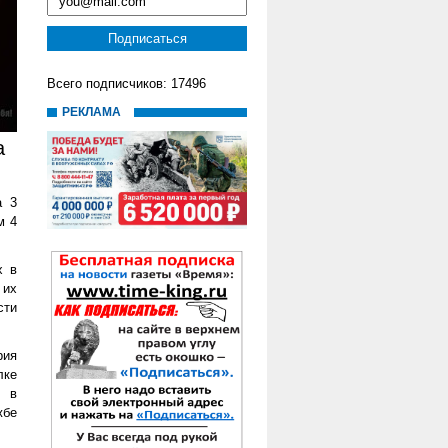
Всего подписчиков: 17496
РЕКЛАМА
а
а 3
м 4
х в
 их
сти
рия
лке
а в
жбе