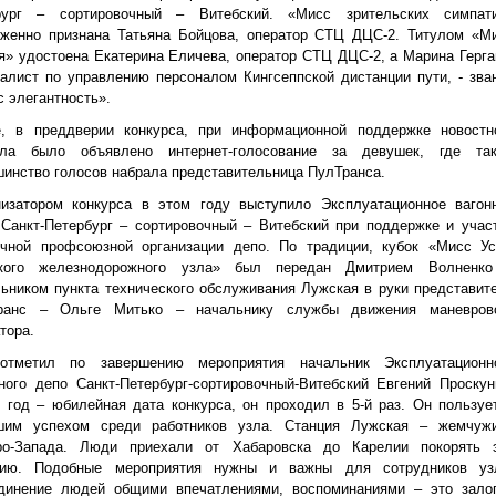
рург – сортировочный – Витебский. «Мисс зрительских симпат
уженно признана Татьяна Бойцова, оператор СТЦ ДЦС-2. Титулом «М
я» удостоена Екатерина Еличева, оператор СТЦ ДЦС-2, а Марина Герга
алист по управлению персоналом Кингсеппской дистанции пути, - зва
 элегантность».
е, в преддверии конкурса, при информационной поддержке новостн
ала было объявлено интернет-голосование за девушек, где та
инство голосов набрала представительница ПулТранса.
низатором конкурса в этом году выступило Эксплуатационное вагон
Санкт-Петербург – сортировочный – Витебский при поддержке и учас
ичной профсоюзной организации депо. По традиции, кубок «Мисс Ус
кого железнодорожного узла» был передан Дмитрием Волненк
ьником пункта технического обслуживания Лужская в руки представит
ранс – Ольге Митько – начальнику службы движения маневров
тора.
отметил по завершению мероприятия начальник Эксплуатационн
ного депо Санкт-Петербург-сортировочный-Витебский Евгений Проскун
 год – юбилейная дата конкурса, он проходил в 5-й раз. Он пользуе
шим успехом среди работников узла. Станция Лужская – жемчуж
ро-Запада. Люди приехали от Хабаровска до Карелии покорять 
цию. Подобные мероприятия нужны и важны для сотрудников уз
динение людей общими впечатлениями, воспоминаниями – это зало