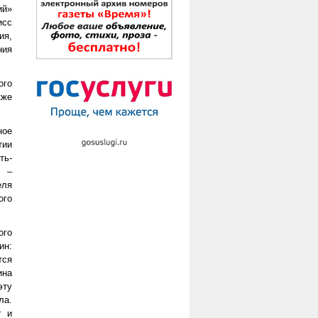
ий»
исс
ия,
ния
ого
кже
ное
тии
ть-
о –
еля
ого
ого
ин:
тся
ина
эту
ла.
г и