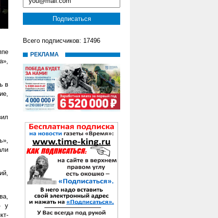
Всего подписчиков: 17496
ппе
РЕКЛАМА
а»,
ь в
ие,
вил
ь»,
али
ий,
ва,
- у
кт-