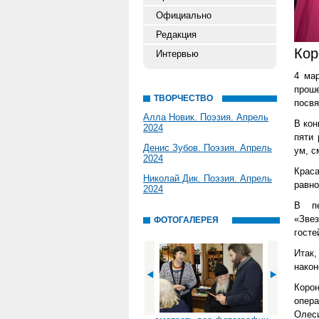
Официально
Редакция
Кор
Интервью
4 ма
проше
ТВОРЧЕСТВО
посвя
Алла Новик. Поэзия. Апрель
В кон
2024
пяти 
Денис Зубов. Поэзия. Апрель
ум, с
2024
Краса
Николай Дик. Поэзия. Апрель
равн
2024
В пе
«Звез
ФОТОГАЛЕРЕЯ
госте
Итак
након
Корон
опер
Олес