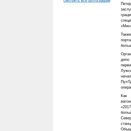
смотреть все фотографии
Пете
засл
граци
специ
«Мисс
Такж
порт
больш
Орга
депо 
перв
Лужс
начал
ПулТ
опера
Как 
вагон
«2017
боль
Севе
стан
Объе