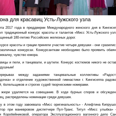
она для красавиц Усть-Лужского узла
рта 2017 года в преддверии Международного женского дня в Кингисе
л традиционный конкурс красоты и талантов «Мисс Усть-Лужского узл
щенный 180-летию Российских железных дорог.
курсе красоты и грации приняли участие четыре девушки - они сразилис
различных конкурсах. Конкурсанткам необходимо было проявить обаян
мекалку, чувство юмора.
вицы и пели, и танцевали, и шутили. Конкурс костюмов никого не оста
одушным!
рерывах между заданиями танцевальные коллективы «Радост
дочка» и отделение художественной гимнастики г. Кингисеппа радов
й, болельщиков и строгих судей творческими номерами.
, жюри удаляется на совещание. В ходе бурных споров и обсужден
ец, распределены номинации среди девушек.
у в этом году завоевала «Мисс оригинальность» - Алефтина Кипрушо
атор при маневровом диспетчере Пул-Транс. Титул «Мисс улыбка» 
и Коробейниковой, оператора Эксплуатационного вагонного депо Сан