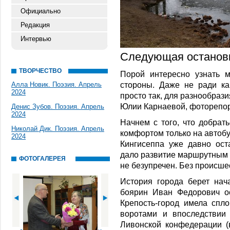
Официально
Редакция
Интервью
Следующая остановк
ТВОРЧЕСТВО
Порой интересно узнать 
стороны. Даже не ради ка
Алла Новик. Поэзия. Апрель
2024
просто так, для разнообраз
Юлии Карнаевой, фоторепо
Денис Зубов. Поэзия. Апрель
2024
Начнем с того, что добрат
Николай Дик. Поэзия. Апрель
комфортом только на автобу
2024
Кингисеппа уже давно оста
дало развитие маршрутным т
ФОТОГАЛЕРЕЯ
не безупречен. Без происше
История города берет нача
боярин Иван Федорович о
Крепость-город имела сп
воротами и впоследствии
Ливонской конфедерации (