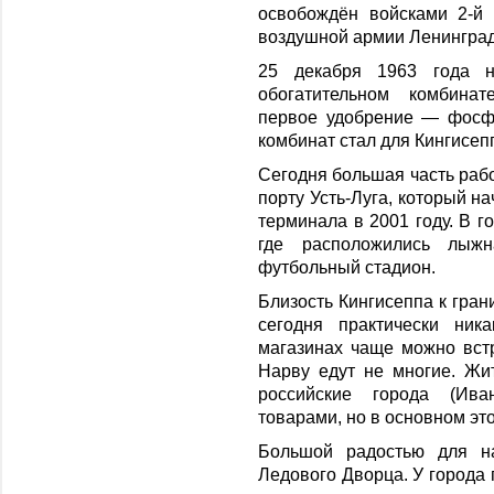
освобождён войсками 2-й
воздушной армии Ленинград
25 декабря 1963 года н
обогатительном комбина
первое удобрение — фосф
комбинат стал для Кингисе
Сегодня большая часть рабо
порту Усть-Луга, который н
терминала в 2001 году. В г
где расположились лыж
футбольный стадион.
Близость Кингисеппа к гран
сегодня практически ник
магазинах чаще можно встр
Нарву едут не многие. Жи
российские города (Ива
товарами, но в основном эт
Большой радостью для на
Ледового Дворца. У города 