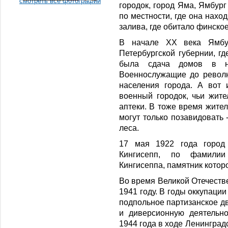
смотреть все фотографии
городок, город Яма, Ямбург
по местности, где она нахо
залива, где обитало финско
В начале ХХ века Ямбу
Петербургской губернии, г
была сдача домов в на
Военнослужащие до револю
населения города. А вот
военный городок, чьи жите
аптеки. В тоже время жите
могут только позавидовать 
леса.
17 мая 1922 года город
Кингисепп, по фамилии
Кингисеппа, памятник котор
Во время Великой Отечеств
1941 году. В годы оккупации
подпольное партизанское 
и диверсионную деятельно
1944 года в ходе Ленинград