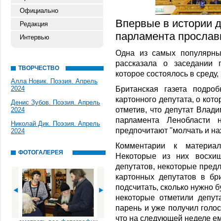
Официально
Впервые в истории 
Редакция
парламента прослав
Интервью
Одна из самых популярных
рассказала о заседании 
ТВОРЧЕСТВО
которое состоялось в среду,
Алла Новик. Поэзия. Апрель
Британская газета подро
2024
картонного депутата, о кот
Денис Зубов. Поэзия. Апрель
отметив, что депутат Влад
2024
парламента Ленобласти 
Николай Дик. Поэзия. Апрель
предпочитают "молчать и наж
2024
Комментарии к материал
ФОТОГАЛЕРЕЯ
Некоторые из них восхищ
депутатов, некоторые пред
картонных депутатов в бр
подсчитать, сколько нужно б
некоторые отметили депут
парень и уже получил голос
что на следующей неделе ем