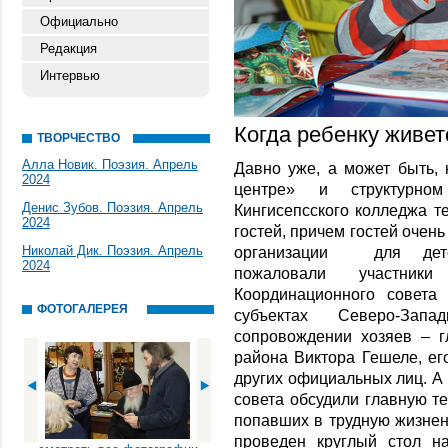
Официально
Редакция
Интервью
Когда ребенку живет
ТВОРЧЕСТВО
Алла Новик. Поэзия. Апрель
Давно уже, а может быть, 
2024
центре» и структурно
Денис Зубов. Поэзия. Апрель
Кингисепсского колледжа т
2024
гостей, причем гостей очень
Николай Дик. Поэзия. Апрель
организации для детей
2024
пожаловали участник
Координационного совета
ФОТОГАЛЕРЕЯ
субъектах Северо-Зап
сопровождении хозяев – г
района Виктора Гешеле, е
других официальных лиц. А 
совета обсудили главную те
попавших в трудную жизнен
проведен круглый стол н