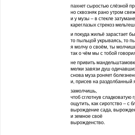
пахнет сыростью слёзной п
но сквозняк рано утром свеж
и у музы – в стекле затуман
кареглазых стрекоз мельтеш
и покуда жильё зарастает б
то пыльцой укрываясь, то п
я молчу о своём, ты молчи
так о чём мы с тобой говори
не привить мандельштамовку
мелки завязи душ одичавши
снова муза роняет болезнен
и, присев на раздолбанный 
замолчишь,
чтоб сглотнув сладковатую г
ощутить, как сиротство – с 
вырождение сада, вырожде
и земное своё
вырожденство.