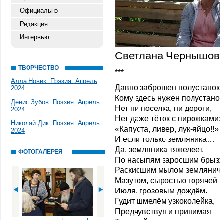
Официально
Редакция
Интервью
Светлана Чернышова
ТВОРЧЕСТВО
***
Алла Новик. Поэзия. Апрель
Давно заброшен полустанок
2024
Кому здесь нужен полустано
Денис Зубов. Поэзия. Апрель
Нет ни поселка, ни дороги,
2024
Нет даже тёток с пирожками
Николай Дик. Поэзия. Апрель
«Капуста, ливер, лук-яйцо!!»
2024
И если только земляника…
Да, земляника тяжелеет,
ФОТОГАЛЕРЕЯ
По насыпям заросшим брыз
Раскисшим мылом земляни
Мазутом, сыростью горячей
Июля, грозовым дождём.
Гудит шмелём узкоколейка,
Предчувствуя и принимая