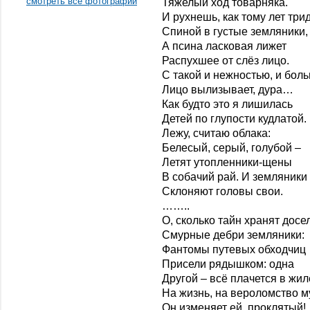
смотреть все фотографии
Тяжелый ход товарняка.
И рухнешь, как тому лет три
Спиной в густые земляники,
А псина ласковая лижет
Распухшее от слёз лицо.
С такой и нежностью, и бол
Лицо вылизывает, дура…
Как будто это я лишилась
Детей по глупости кудлатой.
Лежу, считаю облака:
Белесый, серый, голубой –
Летят утопленники-щены
В собачий рай. И земляники
Склоняют головы свои.
……..
О, сколько тайн хранят досе
Смурные дебри земляники:
Фантомы путевых обходчиц
Присели рядышком: одна
Другой – всё плачется в жил
На жизнь, на вероломство м
Он изменяет ей, проклятый!