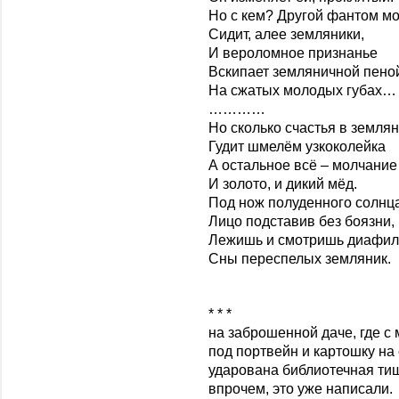
Но с кем? Другой фантом мо
Сидит, алее земляники,
И вероломное признанье
Вскипает земляничной пено
На сжатых молодых губах…
…………
Но сколько счастья в земля
Гудит шмелём узкоколейка
А остальное всё – молчание
И золото, и дикий мёд.
Под нож полуденного солнца
Лицо подставив без боязни,
Лежишь и смотришь диафил
Сны переспелых земляник.
* * *
на заброшенной даче, где с 
под портвейн и картошку на
ударована библиотечная ти
впрочем, это уже написали.