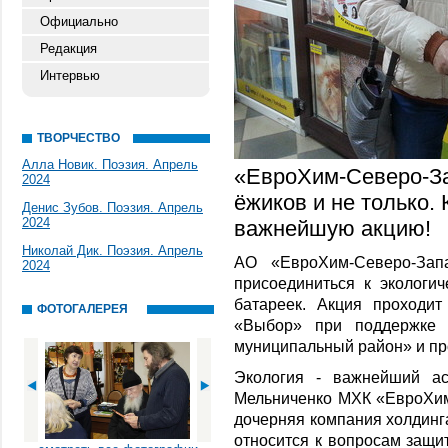
Официально
Редакция
Интервью
ТВОРЧЕСТВО
Алла Новик. Поэзия. Апрель
«ЕвроХим-Северо-За
2024
ёжиков и не только
Денис Зубов. Поэзия. Апрель
2024
важнейшую акцию!
Николай Дик. Поэзия. Апрель
АО «ЕвроХим-Северо-Запа
2024
присоединиться к экологи
батареек. Акция проходи
ФОТОГАЛЕРЕЯ
«Выбор» при поддержке 
муниципальный район» и п
Экология - важнейший ас
Мельниченко МХК «ЕвроХим
дочерняя компания холдинг
относится к вопросам защ