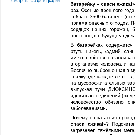
смотреть все фотографии
батарейку – спаси ежика!»
раз. Осенью прошлого год
собрать 3500 батареек (око
приема опасных отходов. П
сердцах наших горожан, 
повторно, и в будущем сдел
В батарейках содержится
ртуть, никель, кадмий, сви
имеют свойство накапливать
в организме человека, и н
Беспечно выброшенная в му
свалку, где каждое лето с 
на мусоросжигательных зав
выпуская тучи ДИОКСИНО
ядовитых соединений (их де
человечество обязано он
заболеваниями.
Почему наша акция проход
спаси ежика!»
? Подсчитан
загрязняет тяжёлыми мет