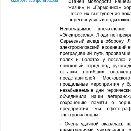
смотреть все фотографии
«Танец молодости нашей»
жизни» и «Гармоника» хо
После их выступления во
переглянулись и подытожили
Неизгладимое впечатление
«Электросила». Люди не прекр
Серьезный вклад в оборону Ле
электросиловский, входивший в
преградивший путь прорвавшей
полях и болотах у поселка 
поисковый отряд под руковод
останки погибших ополчен
представителей Московско
прощальные мероприятия у бр
незабываемые дни героически
объединили наши ветеранс
сохранению памяти о верн
предприятия мы сфотограф
электросиловцам.
- Очень удачной оказалась по
впечатлениями учительница, 