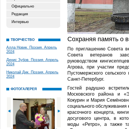
Официально
Редакция
Интервью
Сохраняя память о 
ТВОРЧЕСТВО
Алла Новик. Поэзия. Апрель
По приглашению Совета в
2024
Совета ветеранов зав
Денис Зубов. Поэзия. Апрель
руководством кингисеппцев
2024
Агрова, при участии пред
Николай Дик. Поэзия. Апрель
Пустомержского сельского 
2024
Санкт-Петербург.
Гостей радушно встретил
ФОТОГАЛЕРЕЯ
Московского района и «
Кокурин и Мария Семёновн
социального обслуживания н
красочного концерта, кинг
досугового центра, в ко
моды «Ретро», а также т