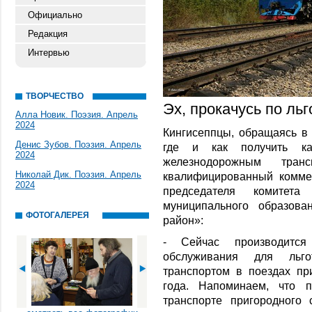
Официально
Редакция
Интервью
ТВОРЧЕСТВО
Эх, прокачусь по ль
Алла Новик. Поэзия. Апрель
2024
Кингисеппцы, обращаясь в
Денис Зубов. Поэзия. Апрель
где и как получить к
2024
железнодорожным тра
Николай Дик. Поэзия. Апрель
квалифицированный комме
2024
председателя комитет
муниципального образова
ФОТОГАЛЕРЕЯ
район»:
- Сейчас производится
обслуживания для льго
транспортом в поездах пр
года. Напоминаем, что 
транспорте пригородного